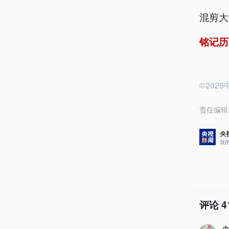
混剪大
铭记历
©20
责任编辑
央
我
评论
4