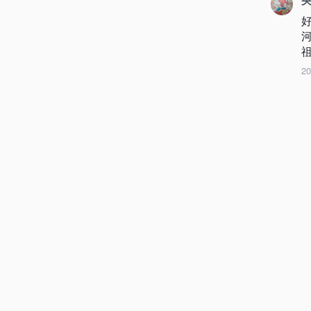
央
2
攀
2
央
2
热门推