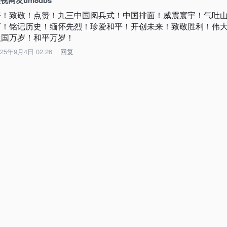
视网友um8dbs
好！致敬！点赞！九三中国阅兵式！中国排面！威震寰宇！气吐
河！铭记历史！缅怀先烈！珍爱和平！开创未来！致敬胜利！伟
祖国万岁！和平万岁！
025年9月4日 02:26
回复
登者-大雪山
骄傲自豪！
025年9月4日 01:32
回复
视网友Guess
自豪
025年9月4日 02:08
回复
央视新闻
打开
查看更多精彩评论
荐