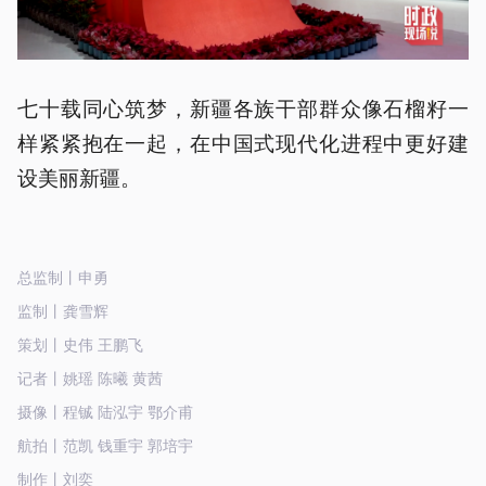
七十载同心筑梦，新疆各族干部群众像石榴籽一
样紧紧抱在一起，在中国式现代化进程中更好建
设美丽新疆。
总监制丨申勇
监制丨龚雪辉
策划丨史伟 王鹏飞
记者丨姚瑶 陈曦 黄茜
摄像丨程铖 陆泓宇 鄂介甫
航拍丨范凯 钱重宇 郭培宇
制作丨刘奕