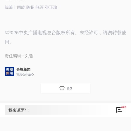
统筹丨闫岭 陈扬 张淳 孙正瑜
©2025中央广播电视总台版权所有。未经许可，请勿转载使
用。
责任编辑：
刘哲
央视新闻
我用心你放心
92
420
评论
420
我来说两句
央视网友um8dbs
11