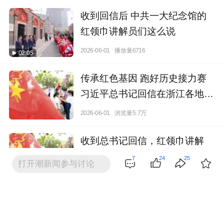
收到回信后 中共一大纪念馆的
红领巾讲解员们这么说
2026-06-01
播放量6716
02:05
传承红色基因 跑好历史接力赛
习近平总书记回信在浙江各地引
起热烈反响
2026-06-01
浏览量5.7万
收到总书记回信，红领巾讲解
员：这是最大的鼓励！
7
24
25
打开潮新闻参与讨论
2026-06-01
播放量1.7万
00:52
潮友评论