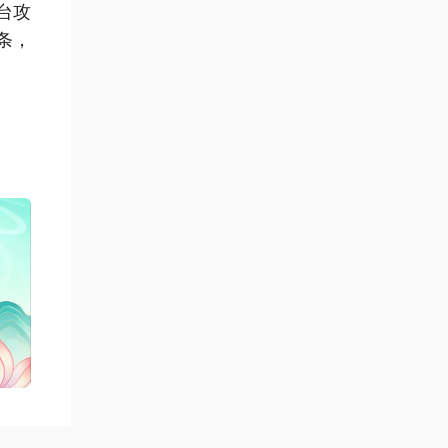
台攻
条，