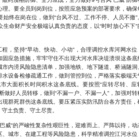
做到顶格防御、全力应战，全力做好9号台风“巴威”防御
心理。要全员到岗到位，按照应急预案的部署要求，确保
要始终在岗在位，做到“台风不过、工作不停、人员不撤”
众生命财产安全极端认真负责的态度，以“时时放心不下”
工程，坚持“早动、快动、小动”，合理调控水库河网水位
加固应急措施，牢牢守住不出现大河水库决堤溃坝这条底
城市内涝风险隐患清单，加强地铁、地下隧道、桥涵隧洞
排水设备检修疏通工作，做到管控到位，严格落实极端天
市大面积长时间积水这条底线。要按照“应转尽转、应
断做好人员转移，做到“不漏一户、不漏一人”，加强对转
出现群死群伤这条底线。要压紧压实防汛防台各方责任，
、守土负责、守土尽责。
“巴威”的严峻性复杂性艰巨性，迎难而上、严阵以待，动
区、城市、在建工程等风险隐患，科学精准调控江河水位