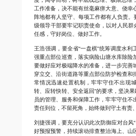
度，闻令而动，树牢底线思维、极限思维，
工作准备，决不能有丝毫麻痹大意、侥幸
阵地都有人坚守、每项工作都有人负责。
级领导干部要牢记职责使命，以对人民群
任感，守好岗位、做好工作。
王浩强调，要全省“一盘棋”统筹调度水利
强重点部位巡查，落实病险山塘水库除险
要做好应对极端降水的准备，进一步完善
穿立交、沿街道路等重点部位防护检查和
常情况迅速处置机制，牢牢守住不出现城
转、应转快转、安全返回”的要求，坚决果
员的管理、服务和保障工作，牢牢守住不
责任到位，不留死角，始终做到守土有责
刘捷强调，要充分认识此次防御应对台风
好预报预警，持续滚动排查整治海上、山