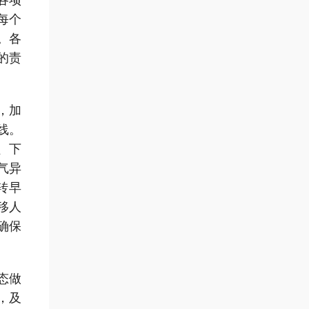
各项
每个
。各
的责
，加
线。
、下
气异
转早
移人
确保
态做
，及