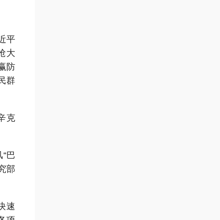
近平
抢大
赢防
民群
辛克
“巴
究部
快速