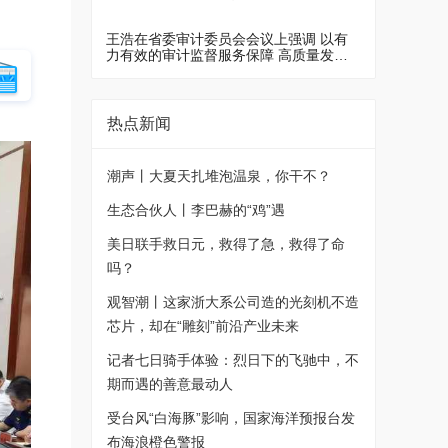
大会上的重要讲话精神和习近平党建思想
省委书记王浩主持
王浩在省委审计委员会会议上强调 以有
力有效的审计监督服务保障 高质量发展
建设共同富裕示范区
热点新闻
潮声丨大夏天扎堆泡温泉，你干不？
生态合伙人丨李巴赫的“鸡”遇
美日联手救日元，救得了急，救得了命
吗？
观智潮丨这家浙大系公司造的光刻机不造
芯片，却在“雕刻”前沿产业未来
记者七日骑手体验：烈日下的飞驰中，不
期而遇的善意最动人
受台风“白海豚”影响，国家海洋预报台发
布海浪橙色警报