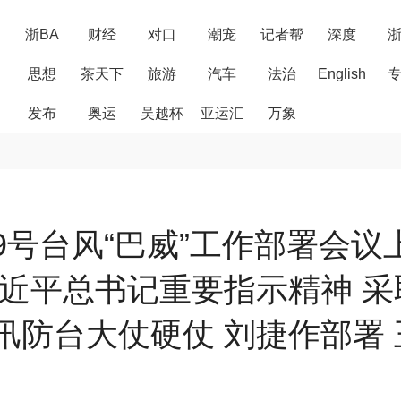
浙BA
财经
对口
潮宠
记者帮
深度
思想
茶天下
旅游
汽车
法治
English
发布
奥运
吴越杯
亚运汇
万象
号台风“巴威”工作部署会议
习近平总书记重要指示精神 采
汛防台大仗硬仗 刘捷作部署 