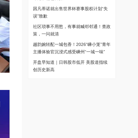
因凡蒂诺就出售世界杯赛事股权计划“失
误”致歉
社区琐事不用愁，有事就喊邻邻通！查政
策，一问就清
越韵婉转配一城包香！2026“嵊小笼”青年
主播体验官沉浸式感受嵊州“一城一味”
开盘早知道｜日韩股市低开 美股道指续
创历史新高