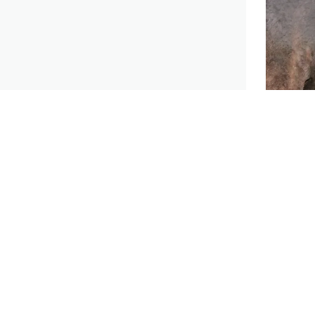
“地心世界
态 。
据了解，该