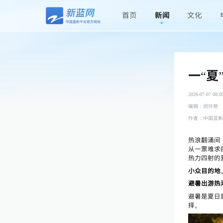
首页
新闻
文化
一“
2026-07-07 08:0
编辑：闵玲艳
作者：中国蓝新
热浪翻涌间
从一票难求
热力四射的
小众目的地
避暑出游热
避暑是夏日
择。