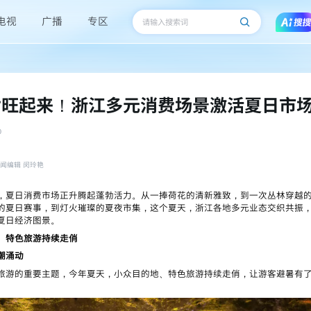
电视
广播
专区
夏”旺起来！浙江多元消费场景激活夏日市
0
闻编辑 闵玲艳
，夏日消费市场正升腾起蓬勃活力。从一捧荷花的清新雅致，到一次丛林穿越
的夏日赛事，到灯火璀璨的夏夜市集，这个夏天，浙江各地多元业态交织共振
夏日经济图景。
、特色旅游持续走俏
潮涌动
旅游的重要主题，今年夏天，小众目的地、特色旅游持续走俏，让游客避暑有