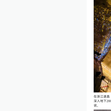
在浙江遂昌
深入地下2
说。