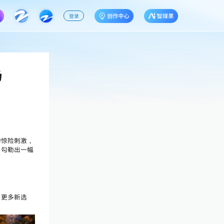
登录
场
的惊险刺激，
，勾勒出一幅
了更多新选