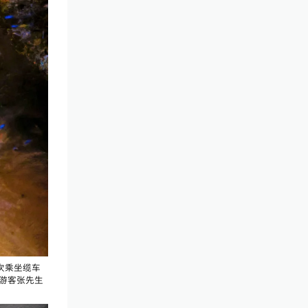
次乘坐缆车
”游客张先生