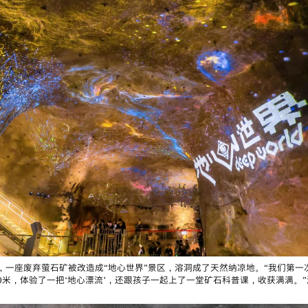
，一座废弃萤石矿被改造成“地心世界”景区，溶洞成了天然纳凉地。“我们第一
00米，体验了一把‘地心漂流’，还跟孩子一起上了一堂矿石科普课，收获满满。