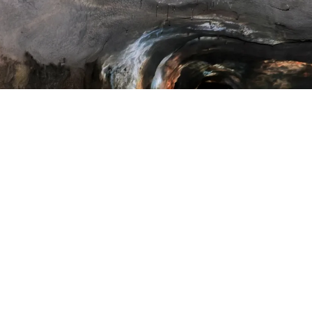
”不仅仅是一个传统的观光景点，更是一个深度融合了萤石文化与生态修复叙事
项目应用了多项技术 。在这里，游客既能深入探秘奇幻的地质景观，享受别具