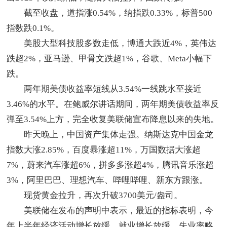
截至收盘，道指涨0.54%，纳指跌0.33%，标普500
指数跌0.1%。
美股大型科技股多数走低，博通大跌近4%，英伟达
跌超2%，亚马逊、甲骨文跌超1%，谷歌、Meta小幅下
跌。
两年期美债收益率短线从3.54%一线跳水至接近
3.46%的水平。在鲍威尔讲话期间，两年期美债收益率反
弹至3.54%上方，完全收复美联储宣布降息以来的失地。
昨天晚上，中国资产集体走强。纳斯达克中国金龙
指数大涨2.85%，百度暴涨超11%，万国数据大涨超
7%，蔚来汽车涨超6%，拼多多涨超4%，腾讯音乐涨超
3%，阿里巴巴、理想汽车、哔哩哔哩、新东方跟涨。
现货黄金拉升，再次升破3700美元/盎司。
美联储在发布的声明中表示，最近的指标表明，今
年上半年经济活动增长放缓。就业增长放缓，失业率略