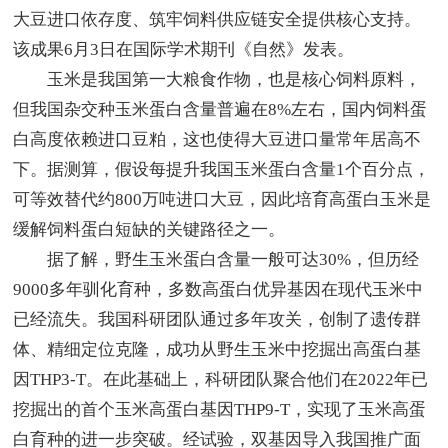
大豆进口依存度、筑牢饲料供应链安全提供核心支持。
该成果6月3日在国际学术期刊《自然》发表。
玉米是我国第一大粮食作物，也是核心饲料原料，
但我国杂交种玉米蛋白含量普遍在8%左右，国内饲料蛋
白高度依赖进口豆粕，这也使得大豆进口量常年居高不
下。据测算，假设每提升我国玉米蛋白含量1个百分点，
可等效替代约800万吨进口大豆，因此培育高蛋白玉米是
缓解饲料蛋白短缺的关键路径之一。
据了解，野生玉米蛋白含量一般可达30%，但历经
9000多年驯化育种，多数高蛋白优异基因在现代玉米中
已经流失。我国科研团队通过多年攻关，创制了遗传群
体、精细定位克隆，成功从野生玉米中挖掘出高蛋白基
因THP3-T。在此基础上，科研团队聚合他们在2022年已
挖掘出的首个玉米高蛋白基因THP9-T，实现了玉米高蛋
白育种的进一步突破。经试验，双基因导入我国推广面